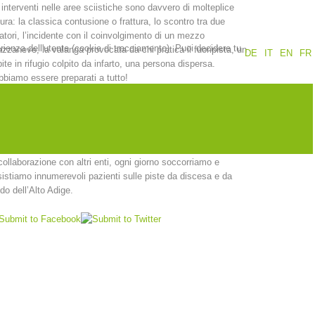
 interventi nelle aree sciistiche sono davvero di molteplice
ura: la classica contusione o frattura, lo scontro tra due
Rapporti annuali
Formazione
atori, l’incidente con il coinvolgimento di un mezzo
erienza dell'utente (cookie di tracciamento). Puoi decidere tu
zzaneve, la valanga provocata da chi pratica il fuoripista, un
DE
IT
EN
FR
ite in rifugio colpito da infarto, una persona dispersa.
biamo essere preparati a tutto!
ra sfida che i nostri soccorritori si trovano ad affrontare ogni
rno sono le condizioni del meteo e del terreno che cambiano in
tinuazione. Grazie alla loro formazione in campo medico e
Prevenzione
PEER
inistico, i nostri operatori sono perfettamente in grado di fornire
soccorso tempestivo e mirato sulle piste.
collaborazione con altri enti, ogni giorno soccorriamo e
istiamo innumerevoli pazienti sulle piste da discesa e da
nti
Contatti
do dell’Alto Adige.