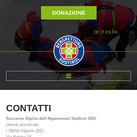
DONAZIONE
DE
IT
EN
FR
DI NOI
CONTATTI
Soccorso Alpino dell’Alpenverein Südtirol ODV
Unione provinciale
I-39018 Vilpiano (BZ)
Via Birreria 18