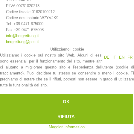
P.IVA 00761020213
Codice fiscale 01620100212
Codice destinatario W7YVJK9
Tel. +39 0471 675000
Fax +39 0471 675008
info@bergrettung.it
bergrettung@pec.it
Utilizziamo i cookie
Utilizziamo i cookie sul nostro sito Web. Alcuni di essi
DE
IT
EN
FR
sono essenziali per il funzionamento del sito, mentre altri
ci aiutano a migliorare questo sito e l'esperienza dell'utente (cookie di
La storia
tracciamento). Puoi decidere tu stesso se consentire o meno i cookie. Ti
preghiamo di notare che se li rifiuti, potresti non essere in grado di utilizzare
tutte le funzionalità del sito.
OK
RIFIUTA
Maggiori informazioni