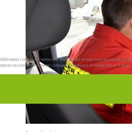
Utilizziamo i cookie sul nostro sito Web. Alcuni di essi sono essenziali per il 
stesso se consentire o meno i cookie. Ti preghiamo di notare che se li rifiuti, p