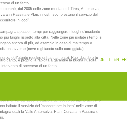
corso di un ferito.
o perché, dal 2005 nelle zone montane di Tires, Anterselva,
Rapporti annuali
Formazione
vara in Passiria e Plan, i nostri soci prestano il servizio del
ccorritore in loco”.
campagna spesso i tempi per raggiungere i luoghi d’incidente
o più lunghi rispetto alla città. Nelle zone più isolate i tempi si
ungano ancora di più, ad esempio in caso di maltempo o
dizioni avverse (neve o ghiaccio sulla carreggiata).
Prevenzione
PEER
erienza dell'utente (cookie di tracciamento). Puoi decidere tu
DE
IT
EN
FR
ltro canto, è proprio la rapidità a garantire la buona riuscita
l’intervento di soccorso di un ferito.
nti
Contatti
 garantire un intervento e un’assistenza medica quasi
ediati, è necessario disporre di operatori qualificati
ettamente sul posto che possano iniziare subito con il primo
corso in attesa dell’arrivo della squadra d’intervento. Per
sto morivo, dal 2005 le stazioni del soccorso alpino dell’AVS
no istituto il servizio del “soccorritore in loco” nelle zone di
tagna quali la Valle Anterselva, Plan, Corvara in Passiria e
es.