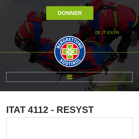
DONNER
DE
IT
EN
FR
RÉVOLTÉ NOUS
ITAT
4112
-
RESYST