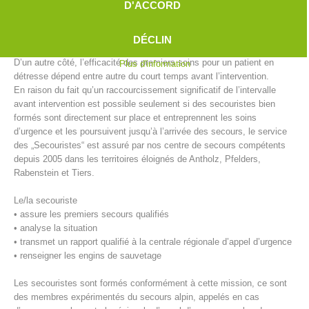
D'ACCORD
qu’en ville avant l’arrivée des secours ou du médecin d’urgence. En
territoires éloignés, l’intervalle de temps est déjà longue et s’allonge
encore en cas de mauvaises conditions météorologiques (p. ex:
DÉCLIN
verglas et neige).
D’un autre côté, l’efficacité des premiers soins pour un patient en
Plus d'information
détresse dépend entre autre du court temps avant l’intervention.
En raison du fait qu’un raccourcissement significatif de l’intervalle
avant intervention est possible seulement si des secouristes bien
formés sont directement sur place et entreprennent les soins
d’urgence et les poursuivent jusqu’à l’arrivée des secours, le service
des „Secouristes“ est assuré par nos centre de secours compétents
depuis 2005 dans les territoires éloignés de Antholz, Pfelders,
Rabenstein et Tiers.
Centres de secours
Le/la secouriste
• assure les premiers secours qualifiés
• analyse la situation
• transmet un rapport qualifié à la centrale régionale d’appel d’urgence
• renseigner les engins de sauvetage
Les secouristes sont formés conformément à cette mission, ce sont
des membres expérimentés du secours alpin, appelés en cas