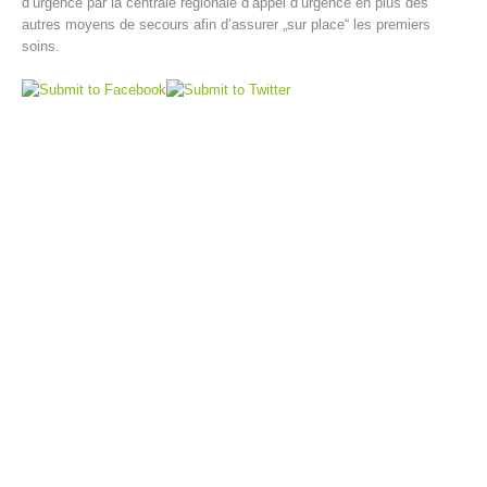
d’urgence par la centrale régionale d’appel d’urgence en plus des
autres moyens de secours afin d’assurer „sur place“ les premiers
soins.
Direction