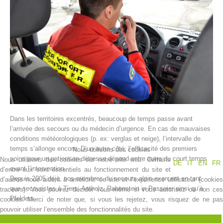
Dans les territoires excentrés, beaucoup de temps passe avant
Histoire de l'association
l’arrivée des secours ou du médecin d’urgence. En cas de mauvaises
conditions météorologiques (p. ex: verglas et neige), l’intervalle de
temps s’allonge encore. D’un autre côté, l’efficacité des premiers
Nous utilisons des cookies
soins pour un patient en détresse dépend entre autre du court temps
Nous utilisons des cookies sur notre site web. Certains
DE
IT
EN
FR
avant l’intervention.
d’entre eux sont essentiels au fonctionnement du site et
Depuis 2005 déjà, nos membres du secours alpin exercent en tant
d’autres nous aident à améliorer ce site et l’expérience utilisateur (cookies
que secouristes à Tiers, Antholz, Rabenstein in Passeier ainsi qu’à
traceurs). Vous pouvez décider vous-même si vous autorisez ou non ces
Pfelders.
cookies. Merci de noter que, si vous les rejetez, vous risquez de ne pas
pouvoir utiliser l’ensemble des fonctionnalités du site.
Dans les territoires en campagne, il passe souvent plus de temps