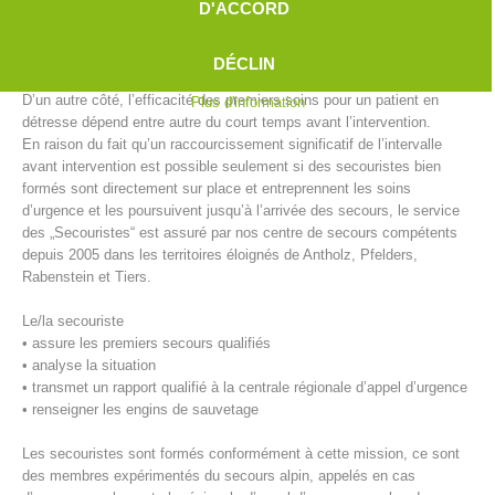
D'ACCORD
qu’en ville avant l’arrivée des secours ou du médecin d’urgence. En
territoires éloignés, l’intervalle de temps est déjà longue et s’allonge
encore en cas de mauvaises conditions météorologiques (p. ex:
DÉCLIN
verglas et neige).
D’un autre côté, l’efficacité des premiers soins pour un patient en
Plus d'information
détresse dépend entre autre du court temps avant l’intervention.
En raison du fait qu’un raccourcissement significatif de l’intervalle
avant intervention est possible seulement si des secouristes bien
formés sont directement sur place et entreprennent les soins
d’urgence et les poursuivent jusqu’à l’arrivée des secours, le service
des „Secouristes“ est assuré par nos centre de secours compétents
depuis 2005 dans les territoires éloignés de Antholz, Pfelders,
Rabenstein et Tiers.
Centres de secours
Le/la secouriste
• assure les premiers secours qualifiés
• analyse la situation
• transmet un rapport qualifié à la centrale régionale d’appel d’urgence
• renseigner les engins de sauvetage
Les secouristes sont formés conformément à cette mission, ce sont
des membres expérimentés du secours alpin, appelés en cas