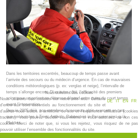
Dans les territoires excentrés, beaucoup de temps passe avant
Histoire de l'association
l’arrivée des secours ou du médecin d’urgence. En cas de mauvaises
conditions météorologiques (p. ex: verglas et neige), l’intervalle de
temps s’allonge encore. D’un autre côté, l’efficacité des premiers
Nous utilisons des cookies
soins pour un patient en détresse dépend entre autre du court temps
Nous utilisons des cookies sur notre site web. Certains
DE
IT
EN
FR
avant l’intervention.
d’entre eux sont essentiels au fonctionnement du site et
Depuis 2005 déjà, nos membres du secours alpin exercent en tant
d’autres nous aident à améliorer ce site et l’expérience utilisateur (cookies
que secouristes à Tiers, Antholz, Rabenstein in Passeier ainsi qu’à
traceurs). Vous pouvez décider vous-même si vous autorisez ou non ces
Pfelders.
cookies. Merci de noter que, si vous les rejetez, vous risquez de ne pas
pouvoir utiliser l’ensemble des fonctionnalités du site.
Dans les territoires en campagne, il passe souvent plus de temps