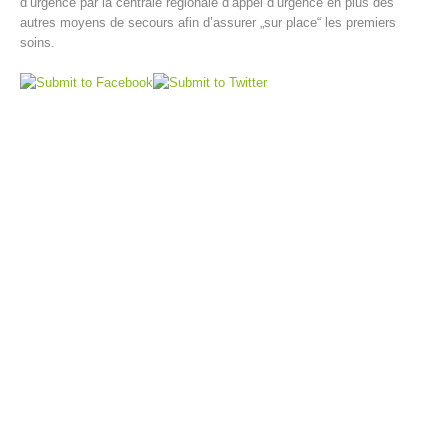
d’urgence par la centrale régionale d’appel d’urgence en plus des
autres moyens de secours afin d’assurer „sur place“ les premiers
soins.
Direction