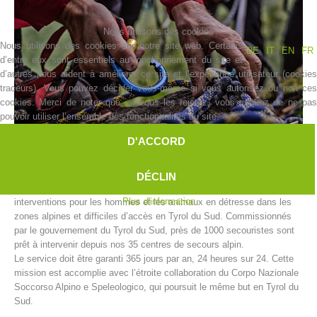
Nous utilisons des cookies
Nous utilisons des cookies sur notre site web. Certains
DE
IT
EN
FR
d’entre eux sont essentiels au fonctionnement du site et
d’autres nous aident à améliorer ce site et l’expérience utilisateur (cookies
traceurs). Vous pouvez décider vous-même si vous autorisez ou non ces
cookies. Merci de noter que, si vous les rejetez, vous risquez de ne pas
pouvoir utiliser l’ensemble des fonctionnalités du site.
D'ACCORD
Histoire de l'association
DÉCLIN
Le secours alpin de l’Alpenverein Südtirol (AVS) accomplit des
Plus d'information
interventions pour les hommes et les animaux en détresse dans les
zones alpines et difficiles d’accès en Tyrol du Sud. Commissionnés
par le gouvernement du Tyrol du Sud, près de 1000 secouristes sont
prêt à intervenir depuis nos 35 centres de secours alpin.
Le service doit être garanti 365 jours par an, 24 heures sur 24. Cette
mission est accomplie avec l’étroite collaboration du Corpo Nazionale
Soccorso Alpino e Speleologico, qui poursuit le même but en Tyrol du
Sud.