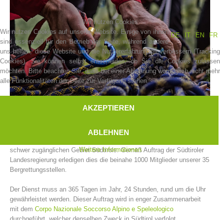
Wir nutzen Cookies
Wir nutzen Cookies auf unserer Website. Einige von ihnen
DE
IT
EN
FR
sind essenziell für den Betrieb der Seite, während andere
uns helfen, diese Website und die Nutzererfahrung zu verbessern (Tracking
Cookies). Sie können selbst entscheiden, ob Sie die Cookies zulassen
möchten. Bitte beachten Sie, dass bei einer Ablehnung womöglich nicht mehr
alle Funktionalitäten der Seite zur Verfügung stehen.
AKZEPTIEREN
Vereinsgeschichte
Der Bergrettungsdienst im Alpenverein Südtirol leistet Einsätze für in
ABLEHNEN
Not geratene und hilfsbedürftige Menschen und Tiere im alpinen und
Weitere Informationen
schwer zugänglichen Gebiet Südtirols. Gemäß Auftrag der Südtiroler
Landesregierung erledigen dies die beinahe 1000 Mitglieder unserer 35
Bergrettungsstellen.
Der Dienst muss an 365 Tagen im Jahr, 24 Stunden, rund um die Uhr
gewährleistet werden. Dieser Auftrag wird in enger Zusammenarbeit
mit dem
Corpo Nazionale Soccorso Alpino e Speleologico
durchgeführt, welcher denselben Zweck in Südtirol verfolgt.