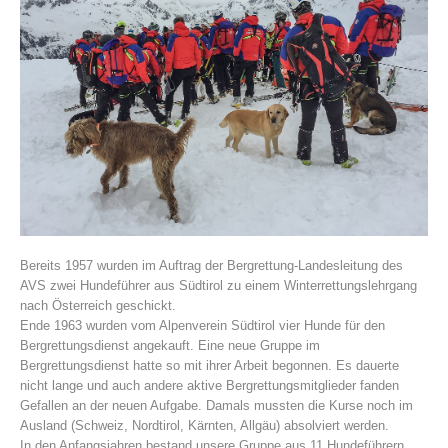
Vereinsgeschichte
Bereits 1957 wurden im Auftrag der Bergrettung-Landesleitung des
AVS zwei Hundeführer aus Südtirol zu einem Winterrettungslehrgang
nach Österreich geschickt.
Ende 1963 wurden vom Alpenverein Südtirol vier Hunde für den
Bergrettungsdienst angekauft. Eine neue Gruppe im
Bergrettungsdienst hatte so mit ihrer Arbeit begonnen. Es dauerte
nicht lange und auch andere aktive Bergrettungsmitglieder fanden
Gefallen an der neuen Aufgabe. Damals mussten die Kurse noch im
Ausland (Schweiz, Nordtirol, Kärnten, Allgäu) absolviert werden.
In den Anfangsjahren bestand unsere Gruppe aus 11 Hundeführern,