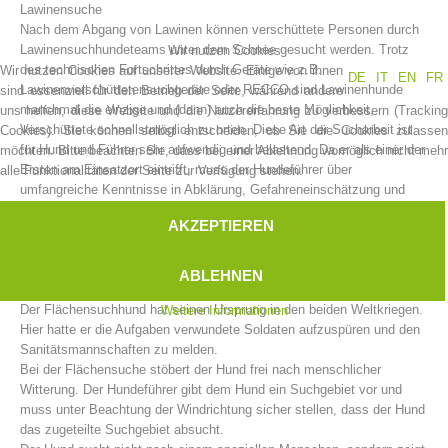
Lawinensuche
Nach dem Abgang von Lawinen können verschüttete Personen durch
Lawinensuchhundeteams unter dem Schnee gesucht werden. Trotz
Wir nutzen Cookies
des technischen Fortschrittes durch Geräte wie z.B.
Wir nutzen Cookies auf unserer Website. Einige von ihnen
DE
IT
EN
FR
Lawinenverschüttetensuchgeräte oder RECCO sind Lawinenhunde
sind essenziell für den Betrieb der Seite, während andere
manchmal die einzige und (dann) auch die beste Möglichkeit,
uns helfen, diese Website und die Nutzererfahrung zu verbessern (Tracking
Verschüttete schnellstmöglich zu orten. Diese Art der Sucharbeit ist
Cookies). Sie können selbst entscheiden, ob Sie die Cookies zulassen
für Hund und Führer sehr aufwendig und belastend. Da er als einer der
möchten. Bitte beachten Sie, dass bei einer Ablehnung womöglich nicht mehr
Ersten am Einsatzort eintrifft, muss der Hundeführer über
alle Funktionalitäten der Seite zur Verfügung stehen.
umfangreiche Kenntnisse in Abklärung, Gefahreneinschätzung und
Einsatzabläufen verfügen. Der Hund darf sich nicht von anderen
AKZEPTIEREN
Hunden, Sondierketten, LVS-Suchteams und anderen störenden
Einflüssen ablenken lassen.
Vorstand
ABLEHNEN
Flächensuche
Der Flächensuchhund hat seinen Ursprung in den beiden Weltkriegen.
Weitere Informationen
Hier hatte er die Aufgaben verwundete Soldaten aufzuspüren und den
Sanitätsmannschaften zu melden.
Bei der Flächensuche stöbert der Hund frei nach menschlicher
Witterung. Der Hundeführer gibt dem Hund ein Suchgebiet vor und
muss unter Beachtung der Windrichtung sicher stellen, dass der Hund
das zugeteilte Suchgebiet absucht.