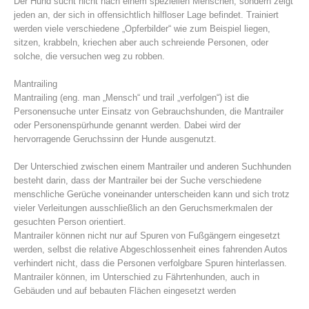
Der Hund sucht nicht nach einem speziellen Menschen, sondern zeigt
jeden an, der sich in offensichtlich hilfloser Lage befindet. Trainiert
werden viele verschiedene „Opferbilder“ wie zum Beispiel liegen,
sitzen, krabbeln, kriechen aber auch schreiende Personen, oder
solche, die versuchen weg zu robben.
Mantrailing
Mantrailing (eng. man „Mensch“ und trail „verfolgen“) ist die
Personensuche unter Einsatz von Gebrauchshunden, die Mantrailer
oder Personenspürhunde genannt werden. Dabei wird der
hervorragende Geruchssinn der Hunde ausgenutzt.
Der Unterschied zwischen einem Mantrailer und anderen Suchhunden
besteht darin, dass der Mantrailer bei der Suche verschiedene
Alarmierung
menschliche Gerüche voneinander unterscheiden kann und sich trotz
vieler Verleitungen ausschließlich an den Geruchsmerkmalen der
gesuchten Person orientiert.
Mantrailer können nicht nur auf Spuren von Fußgängern eingesetzt
werden, selbst die relative Abgeschlossenheit eines fahrenden Autos
verhindert nicht, dass die Personen verfolgbare Spuren hinterlassen.
Mantrailer können, im Unterschied zu Fährtenhunden, auch in
Gebäuden und auf bebauten Flächen eingesetzt werden