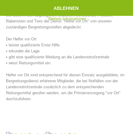
Ersthelfer, die direkt vor Ort sind, mit den Sofortmaßnahmen beginnen
ABLEHNEN
und diese bis zum Eintreffen des Rettungsdienstes weiterführen, wird
seit 2005 in den abgelegenen Gebieten Antholzertal, Pfelders,
Weitere Informationen
Rabenstein und Tiers der Dienst "Helfer vor Ort" von unseren
zuständigen Bergrettungsstellen abgedeckt.
Der Helfer vor Ort
• leistet qualifizierte Erste Hilfe
• erkundet die Lage
• gibt eine qualifizierte Meldung an die Landesnotrufzentrale
• weist Rettungsmittel ein.
Helfer vor Ort sind entsprechend für diesen Einsatz ausgebildete, im
Bergrettungsstellen
Bergrettungsdienst erfahrene Mitglieder, die bei Notfällen von der
Landesnotrufzentrale zusätzlich zu dem entsprechenden
Rettungsmittel gerufen werden, um die Primärversorgung "vor Ort"
durchzuführen.