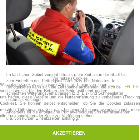
Im ländlichen Gebiet vergeht oftmals mehr Zeit als in der Stadt bis
Vereinsgeschichte
Wir nutzen Cookies
zum Eintreffen des Rettungsdienstes bzw. des Notarztes. In
Wir nutzen Cookies auf unserer Website. Einige von ihnen
DE
IT
EN
FR
Randgebieten kann sich die Zeitspanne ausdehnen, die sich bei
sind essenziell für den Betrieb der Seite, während andere
schlechten Witterungsverhältnissen (z.B. Eis- und Schneeglätte)
uns helfen, diese Website und die Nutzererfahrung zu verbessern (Tracking
nochmals verlängert.
Cookies). Sie können selbst entscheiden, ob Sie die Cookies zulassen
möchten. Bitte beachten Sie, dass bei einer Ablehnung womöglich nicht mehr
Anderseits ist die erfolgreiche Primärversorgung von Notfallpatienten
alle Funktionalitäten der Seite zur Verfügung stehen.
u.a. von kurzen Einsatzzeiten abhängig.
Aufgrund der Erkenntnis, daß eine deutliche Verkürzung des
AKZEPTIEREN
therapiefreien Intervalls nur möglich ist, wenn gut ausgebildete