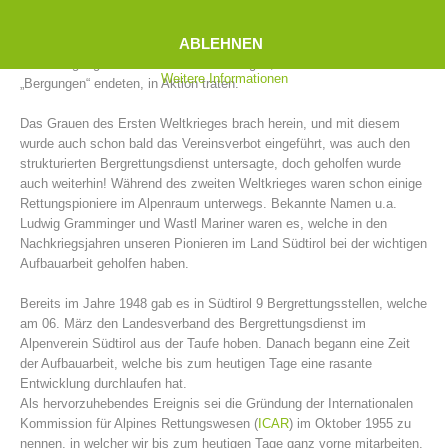
So waren in den Jahren von 1902 bis 1914 in Südtirol nicht weniger
als 39 Bergrettungsstellen gegründet worden. „Die Männer mit dem
ABLEHNEN
grünen Kreuz im Edelweiß“ waren es, welche damals mit den wenigen
zur Verfügung stehenden Mitteln Rettungen, welche oftmals als
Weitere Informationen
„Bergungen“ endeten, in Aktion traten.
Das Grauen des Ersten Weltkrieges brach herein, und mit diesem
wurde auch schon bald das Vereinsverbot eingeführt, was auch den
strukturierten Bergrettungsdienst untersagte, doch geholfen wurde
auch weiterhin! Während des zweiten Weltkrieges waren schon einige
Rettungspioniere im Alpenraum unterwegs. Bekannte Namen u.a.
Ludwig Gramminger und Wastl Mariner waren es, welche in den
Nachkriegsjahren unseren Pionieren im Land Südtirol bei der wichtigen
Bergrettungsstellen
Aufbauarbeit geholfen haben.
Bereits im Jahre 1948 gab es in Südtirol 9 Bergrettungsstellen, welche
am 06. März den Landesverband des Bergrettungsdienst im
Alpenverein Südtirol aus der Taufe hoben. Danach begann eine Zeit
der Aufbauarbeit, welche bis zum heutigen Tage eine rasante
Entwicklung durchlaufen hat.
Als hervorzuhebendes Ereignis sei die Gründung der Internationalen
Kommission für Alpines Rettungswesen (
ICAR
) im Oktober 1955 zu
nennen, in welcher wir bis zum heutigen Tage ganz vorne mitarbeiten.