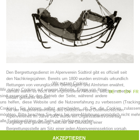
Den Bergrettungsdienst im Alpenverein Südtirol gibt es offiziell seit
Vereinsgeschichte
den Nachkriegsjahren. Bereits um 1800 wurden erstmals urkundlich
Wir nutzen Cookies
Rettungen von verunglückten Gemsjägern und Almhirten erwähnt,
Wir nutzen Cookies auf unserer Website. Einige von ihnen
damals waren es noch eher improvisierte Aktionen, welche immer bei
DE
IT
EN
FR
sind essenziell für den Betrieb der Seite, während andere
Bedarf gestartet wurden.
uns helfen, diese Website und die Nutzererfahrung zu verbessern (Tracking
Cookies). Sie können selbst entscheiden, ob Sie die Cookies zulassen
Bei der Hauptversammlung des Deutschen und Österreichischen
möchten. Bitte beachten Sie, dass bei einer Ablehnung womöglich nicht mehr
Alpenvereines im Jahre 1902 wurde ein Organisationsvorschlag
alle Funktionalitäten der Seite zur Verfügung stehen.
vorgelegt und genehmigt, welcher die Gründung einer
Bergrettungsstelle am Sitz einer jeden Alpenvereinssektion vorsah.
AKZEPTIEREN