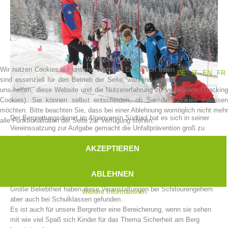
Wir nutzen Cookies
Wir nutzen Cookies auf unserer Website. Einige von ihnen
DE
IT
EN
FR
sind essenziell für den Betrieb der Seite, während andere
uns helfen, diese Website und die Nutzererfahrung zu verbessern (Tracking
Cookies). Sie können selbst entscheiden, ob Sie die Cookies zulassen
möchten. Bitte beachten Sie, dass bei einer Ablehnung womöglich nicht mehr
Der Bergrettungsdienst im Alpenverein Südtirol hat es sich in seiner
alle Funktionalitäten der Seite zur Verfügung stehen.
Vereinsgeschichte
Vereinssatzung zur Aufgabe gemacht die Unfallprävention groß zu
schreiben.
AKZEPTIEREN
Im Stillen machen die Bergrettungsstellen Südtirols eine Aufgabe,
welche eher einem logistischen Großereignis gleichen müsste.
Jedes Jahr zu Winterbeginn veranstalten unsere Bergrettungsstellen
ABLEHNEN
diverse Kampagnen für das sichere Winterbergsteigen.
Große Beliebtheit haben diese Veranstaltungen bei Schitourengehern
Weitere Informationen
aber auch bei Schulklassen gefunden.
Es ist auch für unsere Bergretter eine Bereicherung, wenn sie sehen
mit wie viel Spaß sich Kinder für das Thema Sicherheit am Berg