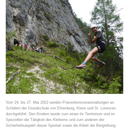
Vereinsgeschichte
Vom 24. bis 27. Mai 2022 wurden Präventionsveranstaltungen an
Schülern der Grundschule von Ehrenburg, Kiens und St. Lorenzen
durchgeführt. Den Kindern wurde zum einen ihr Territorium und im
Speziellen die Tätigkeit des Kletterns und zum anderen der
Sicherheitsaspekt dieser Sportart sowie die Arbeit der Bergrettung