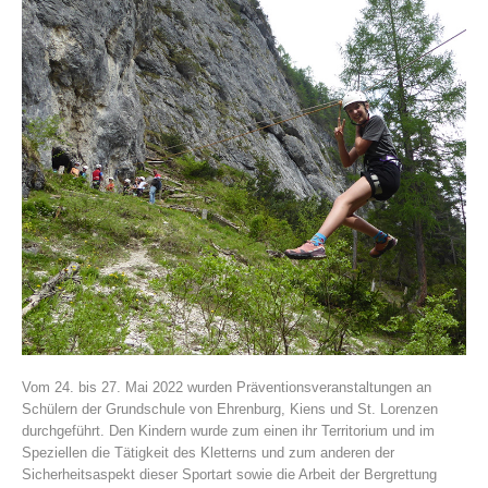
Histoire de l'association
Vom 24. bis 27. Mai 2022 wurden Präventionsveranstaltungen an
Schülern der Grundschule von Ehrenburg, Kiens und St. Lorenzen
durchgeführt. Den Kindern wurde zum einen ihr Territorium und im
Speziellen die Tätigkeit des Kletterns und zum anderen der
Sicherheitsaspekt dieser Sportart sowie die Arbeit der Bergrettung