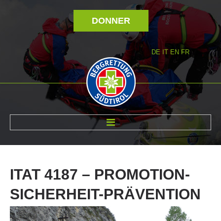
DONNER
DE
IT
EN
FR
RÉVOLTÉ NOUS
ITAT
4187
–
PROMOTION-
SICHERHEIT-PRÄVENTION