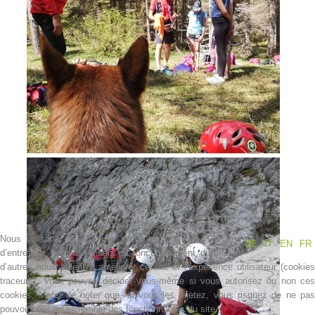
Contakt
Nous utilisons des cookies
Nous utilisons des cookies sur notre site web. Certains
DE
IT
EN
FR
d’entre eux sont essentiels au fonctionnement du site et
d’autres nous aident à améliorer ce site et l’expérience utilisateur (cookies
NEWS
traceurs). Vous pouvez décider vous-même si vous autorisez ou non ces
cookies. Merci de noter que, si vous les rejetez, vous risquez de ne pas
pouvoir utiliser l’ensemble des fonctionnalités du site.