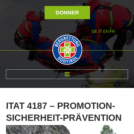
DONNER
DE
IT
EN
FR
RÉVOLTÉ NOUS
ITAT
4187
–
PROMOTION-
SICHERHEIT-PRÄVENTION