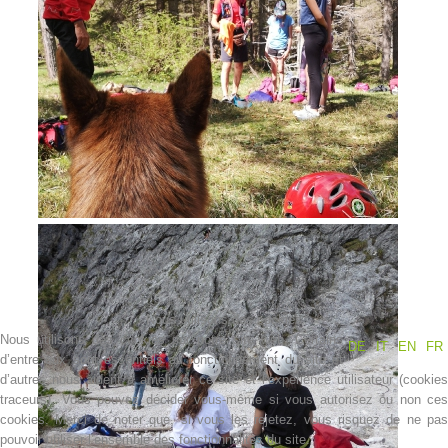
Contakt
Nous utilisons des cookies
Nous utilisons des cookies sur notre site web. Certains
DE
IT
EN
FR
d’entre eux sont essentiels au fonctionnement du site et
d’autres nous aident à améliorer ce site et l’expérience utilisateur (cookies
NEWS
traceurs). Vous pouvez décider vous-même si vous autorisez ou non ces
cookies. Merci de noter que, si vous les rejetez, vous risquez de ne pas
pouvoir utiliser l’ensemble des fonctionnalités du site.