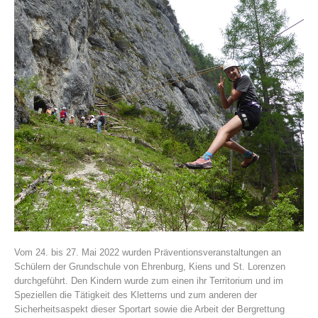
Histoire de l'association
Vom 24. bis 27. Mai 2022 wurden Präventionsveranstaltungen an
Schülern der Grundschule von Ehrenburg, Kiens und St. Lorenzen
durchgeführt. Den Kindern wurde zum einen ihr Territorium und im
Speziellen die Tätigkeit des Kletterns und zum anderen der
Sicherheitsaspekt dieser Sportart sowie die Arbeit der Bergrettung