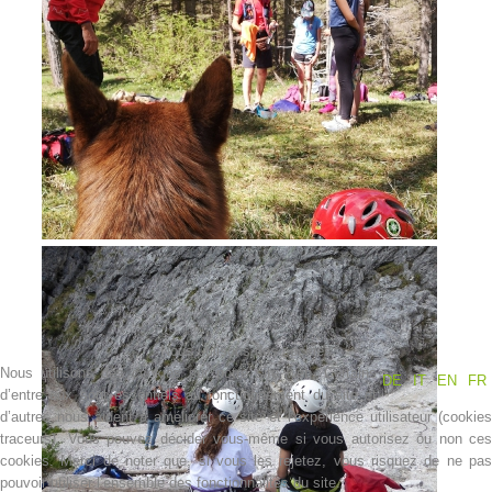
Contakt
Nous utilisons des cookies
Nous utilisons des cookies sur notre site web. Certains
DE
IT
EN
FR
d’entre eux sont essentiels au fonctionnement du site et
d’autres nous aident à améliorer ce site et l’expérience utilisateur (cookies
NEWS
traceurs). Vous pouvez décider vous-même si vous autorisez ou non ces
cookies. Merci de noter que, si vous les rejetez, vous risquez de ne pas
pouvoir utiliser l’ensemble des fonctionnalités du site.