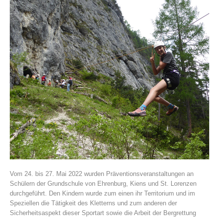
Histoire de l'association
Vom 24. bis 27. Mai 2022 wurden Präventionsveranstaltungen an
Schülern der Grundschule von Ehrenburg, Kiens und St. Lorenzen
durchgeführt. Den Kindern wurde zum einen ihr Territorium und im
Speziellen die Tätigkeit des Kletterns und zum anderen der
Sicherheitsaspekt dieser Sportart sowie die Arbeit der Bergrettung