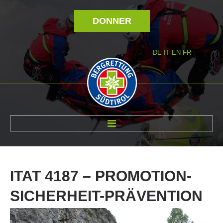
DONNER
DE
IT
EN
FR
RÉVOLTÉ NOUS
ITAT
4187
–
PROMOTION-
SICHERHEIT-PRÄVENTION