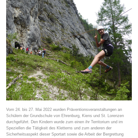
Vereinsgeschichte
Vom 24. bis 27. Mai 2022 wurden Präventionsveranstaltungen an
Schülern der Grundschule von Ehrenburg, Kiens und St. Lorenzen
durchgeführt. Den Kindern wurde zum einen ihr Territorium und im
Speziellen die Tätigkeit des Kletterns und zum anderen der
Sicherheitsaspekt dieser Sportart sowie die Arbeit der Bergrettung