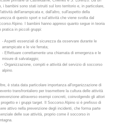
scuole primarie di Casteldarne, Chienes e S. Lorenzo. Da un
o, i bambini sono stati istruiti sul loro territorio e, in particolare,
Rapporti annuali
Formazione
l'attività dell'arrampicata e, dall'altro, sull'aspetto della
urezza di questo sport e sul’attività che viene svolta dal
corso Alpino. I bambini hanno appreso quanto segue in teoria
n pratica in piccoli gruppi:
- Aspetti essenziali di sicurezza da osservare durante le
arrampicate e le vie ferrata;
Prevenzione
PEER
- Effettuare correttamente una chiamata di emergenza e le
misure di salvataggio;
- Organizzazione, compiti e attività del servizio di soccorso
alpino.
nti
Contatti
ltre, è stata data particolare importanza all'organizzazione di
evento transfrontaliero per trasmettere la cultura delle attività
prevenzione attraverso esempi concreti, coinvolgendo gli attori
 progetto e i gruppi target. Il Soccorso Alpino si è prefisso di
ere attivo nella prevenzione degli incidenti, che forma parte
enziale delle sue attività, proprio come il soccorso in
ntagna.