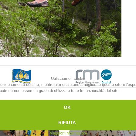
Utilizziamo i cookie
funzionamento del sito, mentre altri ci aiutano a migliorare questo sito e l'esp
otresti non essere in grado di utilizzare tutte le funzionalità del sito.
OK
RIFIUTA
Maggiori informazioni