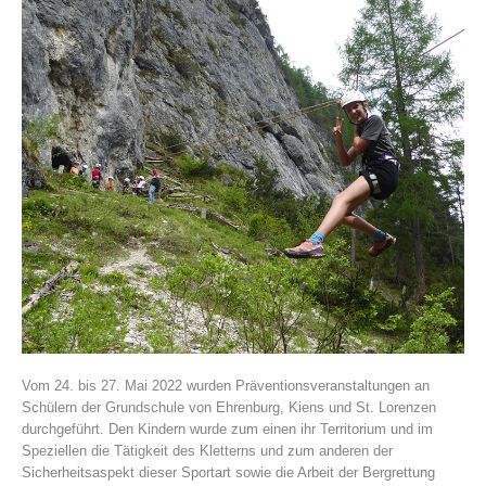
Vereinsgeschichte
Vom 24. bis 27. Mai 2022 wurden Präventionsveranstaltungen an
Schülern der Grundschule von Ehrenburg, Kiens und St. Lorenzen
durchgeführt. Den Kindern wurde zum einen ihr Territorium und im
Speziellen die Tätigkeit des Kletterns und zum anderen der
Sicherheitsaspekt dieser Sportart sowie die Arbeit der Bergrettung