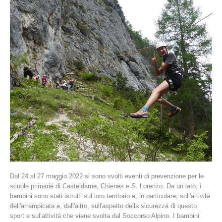
La storia
Dal 24 al 27 maggio 2022 si sono svolti eventi di prevenzione per le
scuole primarie di Casteldarne, Chienes e S. Lorenzo. Da un lato, i
bambini sono stati istruiti sul loro territorio e, in particolare, sull'attività
dell'arrampicata e, dall'altro, sull'aspetto della sicurezza di questo
sport e sul’attività che viene svolta dal Soccorso Alpino. I bambini