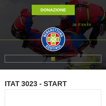
DONAZIONE
DE
IT
EN
FR
DI NOI
ITAT
3023
-
START