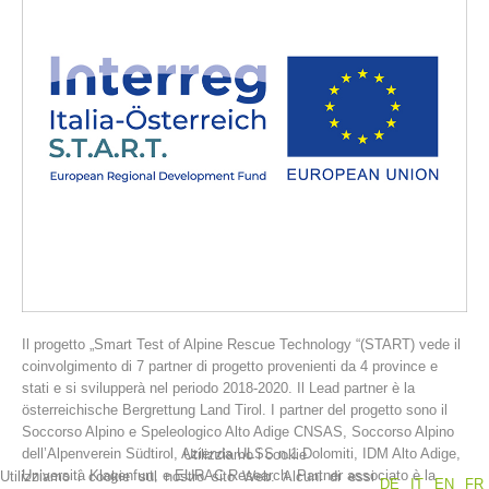
La storia
Il progetto „Smart Test of Alpine Rescue Technology “(START) vede il
coinvolgimento di 7 partner di progetto provenienti da 4 province e
stati e si svilupperà nel periodo 2018-2020. Il Lead partner è la
österreichische Bergrettung Land Tirol. I partner del progetto sono il
Soccorso Alpino e Speleologico Alto Adige CNSAS, Soccorso Alpino
dell’Alpenverein Südtirol, Azienda ULSS n.1 Dolomiti, IDM Alto Adige,
Utilizziamo i cookie
Università Klagenfurt, e EURAC Research. Partner associato è la
Utilizziamo i cookie sul nostro sito Web. Alcuni di essi
DE
IT
EN
FR