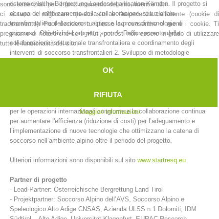
österreichische Bergrettung Landesorganisation Kärnten. Il progetto si
sono essenziali per il funzionamento del sito, mentre altri
occupa del rafforzamento della collaborazione istituzionale
ci aiutano a migliorare questo sito e l'esperienza dell'utente (cookie di
transfrontaliera del soccorso alpino e la prova di tecnologie di
tracciamento). Puoi decidere tu stesso se consentire o meno i cookie. Ti
soccorso. Obiettivi del progetto sono 1. Rafforzamento della
preghiamo di notare che se li rifiuti, potresti non essere in grado di utilizzare
collaborazione istituzionale transfrontaliera e coordinamento degli
tutte le funzionalità del sito.
interventi di soccorso transfrontalieri 2. Sviluppo di metodologie
comuni per l’introduzione e lo sviluppo di nuove tecnologie e processi
OK
3. Creazione di una regione pilota per esaminare tecnologie
innovative, secondo protocolli di test standardizzati 4. Sviluppo di
applicazioni e supporti IT per migliorare il soccorso alpino ma anche la
RIFIUTA
cooperazione sostenibile del soccorso alpino nelle zone di confine e
per le operazioni internazionali congiunte e la collaborazione continua
Maggiori informazioni
per aumentare l'efficienza (riduzione di costi) per l’adeguamento e
Stazioni del soccorso alpino
l’implementazione di nuove tecnologie che ottimizzano la catena di
soccorso nell’ambiente alpino oltre il periodo del progetto.
Ulteriori informazioni sono disponibili sul sito
www.startresq.eu
Partner di progetto
- Lead-Partner: Österreichische Bergrettung Land Tirol
- Projektpartner: Soccorso Alpino dell’AVS, Soccorso Alpino e
Speleologico Alto Adige CNSAS, Azienda ULSS n.1 Dolomiti, IDM
Südtirol – Alto Adige, Universität Klagenfurt, EURAC Research