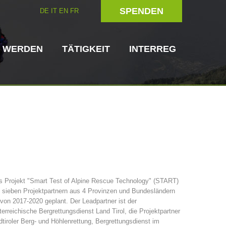
SPENDEN
DE
IT
EN
FR
D WERDEN
TÄTIGKEIT
INTERREG
Hundeführer
Helfer vor Ort
s Projekt "Smart Test of Alpine Rescue Technology" (START)
 sieben Projektpartnern aus 4 Provinzen und Bundesländern
ttungsstellen
3023 - START
ITAT 4112 - RESYST
Vorstand
 von 2017-2020 geplant. Der Leadpartner ist der
erreichische Bergrettungsdienst Land Tirol, die Projektpartner
tiroler Berg- und Höhlenrettung, Bergrettungsdienst im