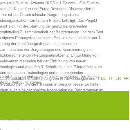
enverein Südtirol, Azienda ULSS n.1 Dolomiti, IDM Südtirol,
versität Klagenfurt und Eurac Research. Als assoziierter
Jahresberichte
Ausbildung
tner ist der Österreichische Bergrettungsdienst
desorganisation Kärnten am Projekt beteiligt. Das Projekt
asst sich mit der Stärkung der grenzüber-greifenden
titutionellen Zusammenarbeit der Bergrettungen und dem Test
 alpinen Rettungstechnologien. Projektziele sind nicht nur 1.
Prävention
PEER
rkung der grenzübergreifenden institutionellen
sammenarbeit der Bergrettungen und Koordinierung von
nzüberschreitenden Rettungseinsätzen 2. Entwicklung von
meinsamen Methoden bei der Einführung von neuen
hnologien und Abläufen 3. Schaffung eines Pilotgebiets zum
ze
Kontakt
sten von neuen Technologien und entsprechenden
tzererfahrung zu verbessern (Tracking Cookies). Sie können
satzprotokollen 4. Entwicklung von IT-Anwendungen und IT-
DE
IT
EN
FR
ite zur Verfügung stehen.
erstützungen, um die Personen in Bergnot besser zu helfen
dern auch eine nachhaltige Kooperation der Bergrettungen im
nzgebiet und für gemeinsame internationale Einsätze sowie
ammenarbeit zur effiziente (und Kosteneinsparenden)
passung und Einsatzerprobung von neue Technologien zur
imierten Rettungskette im alpinen Gelände über die
jektlaufzeit hinaus.