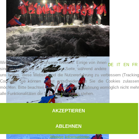
Wir nutzen Cookies
Wir nutzen Cookies auf unserer Website. Einige von ihnen
DE
IT
EN
FR
sind essenziell für den Betrieb der Seite, während andere
uns helfen, diese Website und die Nutzererfahrung zu verbessern (Tracking
Bergrettungsstellen
Cookies). Sie können selbst entscheiden, ob Sie die Cookies zulassen
möchten. Bitte beachten Sie, dass bei einer Ablehnung womöglich nicht mehr
alle Funktionalitäten der Seite zur Verfügung stehen.
AKZEPTIEREN
ABLEHNEN
Weitere Informationen