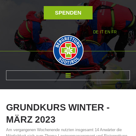
SPENDEN
DE
IT
EN
FR
ÜBER UNS
GRUNDKURS
WINTER
-
MÄRZ
2023
Am vergangenen Wochenende nutzten insgesamt 14 Anwärter die
Möglichkeit sich zum Thema Lawinenmanagement und Pistenrettung