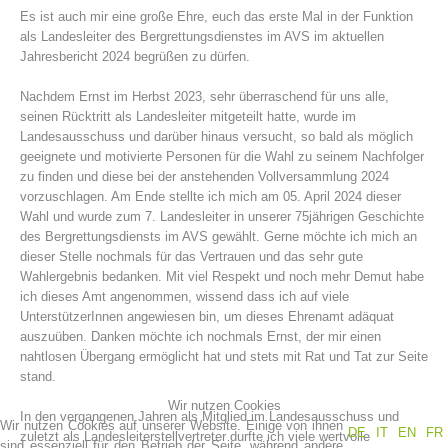
Es ist auch mir eine große Ehre, euch das erste Mal in der Funktion
als Landesleiter des Bergrettungsdienstes im AVS im aktuellen
Jahresbericht 2024 begrüßen zu dürfen.
Nachdem Ernst im Herbst 2023, sehr überraschend für uns alle,
seinen Rücktritt als Landesleiter mitgeteilt hatte, wurde im
Landesausschuss und darüber hinaus versucht, so bald als möglich
geeignete und motivierte Personen für die Wahl zu seinem Nachfolger
zu finden und diese bei der anstehenden Vollversammlung 2024
vorzuschlagen. Am Ende stellte ich mich am 05. April 2024 dieser
Wahl und wurde zum 7. Landesleiter in unserer 75jährigen Geschichte
des Bergrettungsdiensts im AVS gewählt. Gerne möchte ich mich an
Bergrettungsstellen
dieser Stelle nochmals für das Vertrauen und das sehr gute
Wahlergebnis bedanken. Mit viel Respekt und noch mehr Demut habe
ich dieses Amt angenommen, wissend dass ich auf viele
UnterstützerInnen angewiesen bin, um dieses Ehrenamt adäquat
auszuüben. Danken möchte ich nochmals Ernst, der mir einen
nahtlosen Übergang ermöglicht hat und stets mit Rat und Tat zur Seite
stand.
Wir nutzen Cookies
In den vergangenen Jahren als Mitglied im Landesausschuss und
Wir nutzen Cookies auf unserer Website. Einige von ihnen
DE
IT
EN
FR
zuletzt als Landesleiterstellvertreter durfte ich viele wertvolle
sind essenziell für den Betrieb der Seite, während andere