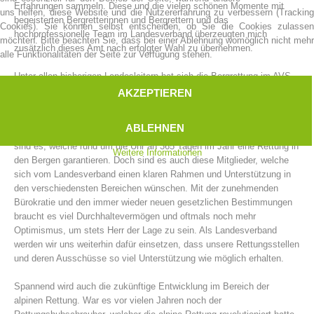
Erfahrungen sammeln. Diese und die vielen schönen Momente mit
uns helfen, diese Website und die Nutzererfahrung zu verbessern (Tracking
begeisterten Bergretterinnen und Bergrettern und das
Cookies). Sie können selbst entscheiden, ob Sie die Cookies zulassen
hochprofessionelle Team im Landesverband überzeugten mich
möchten. Bitte beachten Sie, dass bei einer Ablehnung womöglich nicht mehr
zusätzlich dieses Amt nach erfolgter Wahl zu übernehmen.
alle Funktionalitäten der Seite zur Verfügung stehen.
Unter allen bisherigen Landesleitern hat sich die Bergrettung im AVS
stets weiterentwickelt. In diese Fußstapfen zu treten ist wahrlich eine
AKZEPTIEREN
Herausforderung und motiviert und zwingt mich, mein Bestes für
dieses Amt zu geben. Auf unsere 35 Rettungsstellen mit den knapp
ABLEHNEN
1.100 Mitgliedern auf das ganze Land verteilt dürfen wir stolz sein. Sie
sind es, welche rund um die Uhr an 365 Tagen im Jahr eine Rettung in
Weitere Informationen
den Bergen garantieren. Doch sind es auch diese Mitglieder, welche
sich vom Landesverband einen klaren Rahmen und Unterstützung in
Vorstand
den verschiedensten Bereichen wünschen. Mit der zunehmenden
Bürokratie und den immer wieder neuen gesetzlichen Bestimmungen
braucht es viel Durchhaltevermögen und oftmals noch mehr
Optimismus, um stets Herr der Lage zu sein. Als Landesverband
werden wir uns weiterhin dafür einsetzen, dass unsere Rettungsstellen
und deren Ausschüsse so viel Unterstützung wie möglich erhalten.
Spannend wird auch die zukünftige Entwicklung im Bereich der
alpinen Rettung. War es vor vielen Jahren noch der