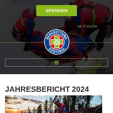
SPENDEN
DE
IT
EN
FR
ÜBER UNS
JAHRESBERICHT
2024