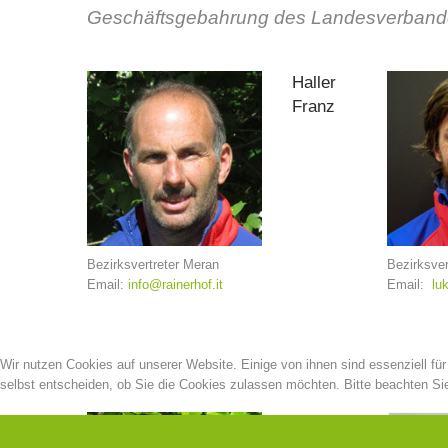
Geschäftsgebahrung des Landesverbandes z
Haller
Franz
Bezirksvertreter Meran
Bezirksver
Email:
info@rainerhof.it
Email:
lu
Wir nutzen Cookies auf unserer Website. Einige von ihnen sind essenziell fü
selbst entscheiden, ob Sie die Cookies zulassen möchten. Bitte beachten Sie