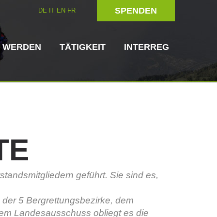
SPENDEN
DE
IT
EN
FR
D WERDEN
TÄTIGKEIT
INTERREG
TE
Hundeführer
Helfer vor Ort
tandsmitgliedern geführt. Sie sind es,
ttungsstellen
3023 - START
ITAT 4112 - RESYST
Vorstand
n der 5 Bergrettungsbezirke, dem
Dem Landesausschuss obliegt es die