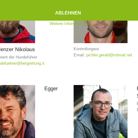
ABLEHNEN
Weitere Informationen
lenzer
Nikolaus
Kontrollorgans
Email:
pichler.gerald@rolmail.net
rent der Hundeführer
defuehrer@bergrettung.it
Egger