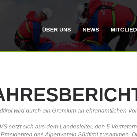
ÜBER UNS
NEWS
MITGLIE
AHRESBERICH
Bergrettung
Flugrettung
tirol wird durch ein Gremium an ehrenamtlichen Vors
.
Vereinsgeschichte
ITAT 4187
Bergre
ITAT 
VS setzt sich aus dem Landesleiter, den 5 Vertreter
 Präsidenten des Alpenverein Südtirol zusammen. 