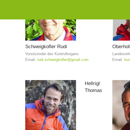
Schweigkofler
Rudi
Oberhol
Vorsitzender des Kontrollorgans
Landesrefe
Email:
rudi.schweigkofler@gmail.com
Email:
hun
Hellrigl
Thomas