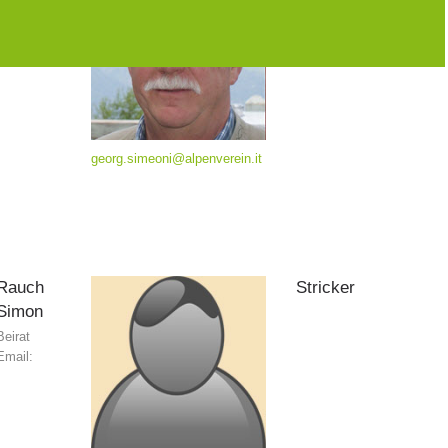
Mitglied
Beirat
des
Email:
georg.simeoni@alpenverein.it
Rauch
Stricker
Simon
Beirat
Email: