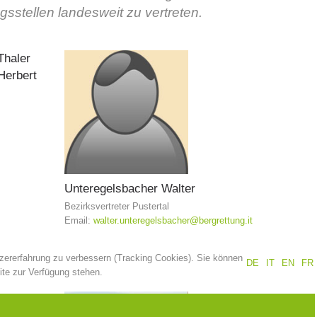
stellen landesweit zu vertreten.
Jahresberichte
Ausbildung
Thaler
Herbert
Prävention
PEER
ze
Kontakt
Unteregelsbacher
Walter
Bezirksvertreter Pustertal
Email:
walter.unteregelsbacher@bergrettung.it
tzererfahrung zu verbessern (Tracking Cookies). Sie können
DE
IT
EN
FR
ite zur Verfügung stehen.
Pichler
Simeoni
Gerald
Georg