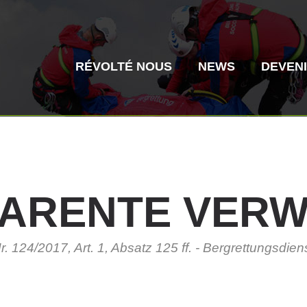
RÉVOLTÉ NOUS
NEWS
DEVEN
ARENTE
VERW
Secours alpin
Sauvetage aé
r. 124/2017, Art. 1, Absatz 125 ff. - Bergrettungsd
Histoire de l'association
ITAT 4187
Centre
ITAT 