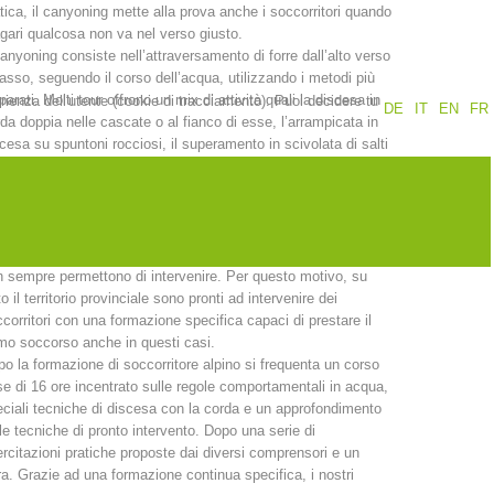
tica, il canyoning mette alla prova anche i soccorritori quando
ari qualcosa non va nel verso giusto.
Rapporti annuali
Formazione
canyoning consiste nell’attraversamento di forre dall’alto verso
basso, seguendo il corso dell’acqua, utilizzando i metodi più
parati. Molti tour offrono un mix di attività quali la discesa in
erienza dell'utente (cookie di tracciamento). Puoi decidere tu
DE
IT
EN
FR
da doppia nelle cascate o al fianco di esse, l’arrampicata in
cesa su spuntoni rocciosi, il superamento in scivolata di salti
aturalmente il salto libero in piccole piscine naturali. Insomma,
canyoning richiede una certa esperienza in ambiente alpino e
Prevenzione
PEER
uatico. Al tempo stesso è un’attività durante la quale, spesso
 disattenzione o spavalderia, si possono verificare degli
identi anche gravi nei quali le tecniche di soccorso tradizionali
 sempre permettono di intervenire. Per questo motivo, su
nti
Contatti
to il territorio provinciale sono pronti ad intervenire dei
corritori con una formazione specifica capaci di prestare il
mo soccorso anche in questi casi.
o la formazione di soccorritore alpino si frequenta un corso
e di 16 ore incentrato sulle regole comportamentali in acqua,
ciali tecniche di discesa con la corda e un approfondimento
le tecniche di pronto intervento. Dopo una serie di
rcitazioni pratiche proposte dai diversi comprensori e un
orra. Grazie ad una formazione continua specifica, i nostri