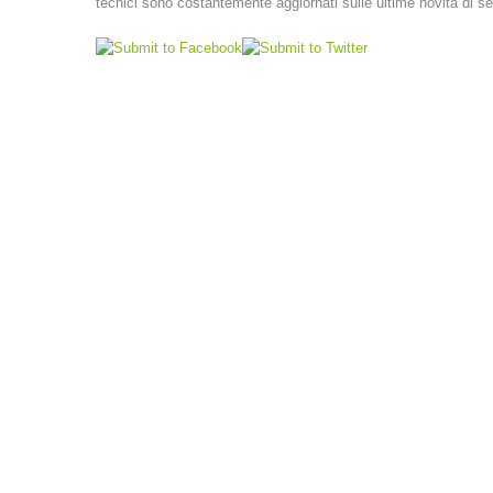
tecnici sono costantemente aggiornati sulle ultime novità di se
LINKS
VEREINSSATZUNG (PDF)
A