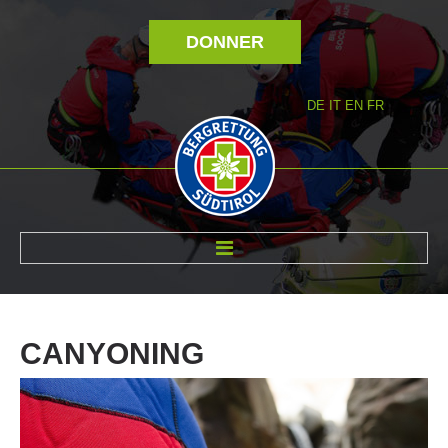
DONNER
DE
IT
EN
FR
RÉVOLTÉ NOUS
CANYONING