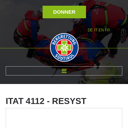
DONNER
DE
IT
EN
FR
RÉVOLTÉ NOUS
ITAT
4112
-
RESYST