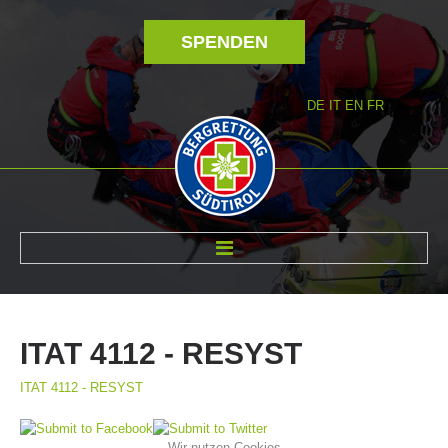
SPENDEN
DE
IT
EN
FR
ÜBER UNS
ITAT
4112
-
RESYST
ITAT 4112 - RESYST
Wir nutzen Cookies