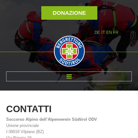
DONAZIONE
DE
IT
EN
FR
DI NOI
CONTATTI
Soccorso Alpino dell’Alpenverein Südtirol ODV
Unione provinciale
I-39018 Vilpiano (BZ)
Via Birreria 18