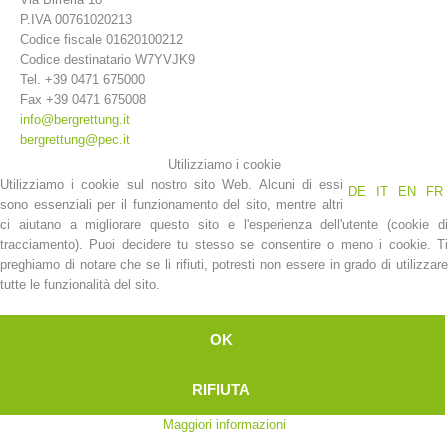
P.IVA 00761020213
Codice fiscale 01620100212
Codice destinatario W7YVJK9
Tel. +39 0471 675000
Fax +39 0471 675008
info@bergrettung.it
bergrettung@pec.it
Utilizziamo i cookie
Utilizziamo i cookie sul nostro sito Web. Alcuni di essi
DE
IT
EN
FR
sono essenziali per il funzionamento del sito, mentre altri
ci aiutano a migliorare questo sito e l'esperienza dell'utente (cookie di
La storia
tracciamento). Puoi decidere tu stesso se consentire o meno i cookie. Ti
preghiamo di notare che se li rifiuti, potresti non essere in grado di utilizzare
tutte le funzionalità del sito.
OK
RIFIUTA
Maggiori informazioni