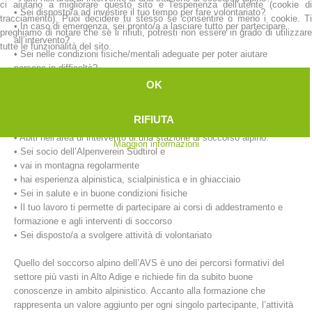
ci aiutano a migliorare questo sito e l'esperienza dell'utente (cookie di
• Sei disposto/a ad investire il tuo tempo per fare volontariato?
tracciamento). Puoi decidere tu stesso se consentire o meno i cookie. Ti
• In caso di emergenza, sei pronto/a a lasciare tutto per partecipare
preghiamo di notare che se li rifiuti, potresti non essere in grado di utilizzare
all’intervento?
tutte le funzionalità del sito.
• Sei nelle condizioni fisiche/mentali adeguate per poter aiutare
persone in difficoltà?
OK
Ecco cosa chiediamo a volontari e volontarie:
RIFIUTA
• Hai 18 anni compiuti.
• Abiti nell’area di intervento di una stazione di soccorso alpino.
Maggiori informazioni
• Sei socio dell’Alpenverein Südtirol e
• vai in montagna regolarmente
Stazioni del soccorso alpino
• hai esperienza alpinistica, scialpinistica e in ghiacciaio
• Sei in salute e in buone condizioni fisiche
• Il tuo lavoro ti permette di partecipare ai corsi di addestramento e
formazione e agli interventi di soccorso
• Sei disposto/a a svolgere attività di volontariato
Quello del soccorso alpino dell’AVS è uno dei percorsi formativi del
settore più vasti in Alto Adige e richiede fin da subito buone
conoscenze in ambito alpinistico. Accanto alla formazione che
rappresenta un valore aggiunto per ogni singolo partecipante, l’attività