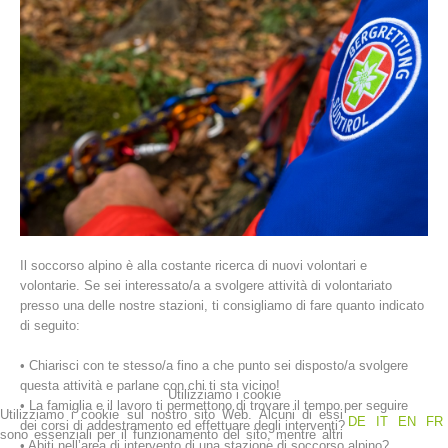
La storia
Il soccorso alpino è alla costante ricerca di nuovi volontari e
volontarie. Se sei interessato/a a svolgere attività di volontariato
presso una delle nostre stazioni, ti consigliamo di fare quanto indicato
di seguito:
• Chiarisci con te stesso/a fino a che punto sei disposto/a svolgere
questa attività e parlane con chi ti sta vicino!
Utilizziamo i cookie
• La famiglia e il lavoro ti permettono di trovare il tempo per seguire
Utilizziamo i cookie sul nostro sito Web. Alcuni di essi
DE
IT
EN
FR
dei corsi di addestramento ed effettuare degli interventi?
sono essenziali per il funzionamento del sito, mentre altri
• Abiti nell’area di intervento di una stazione di soccorso alpino?