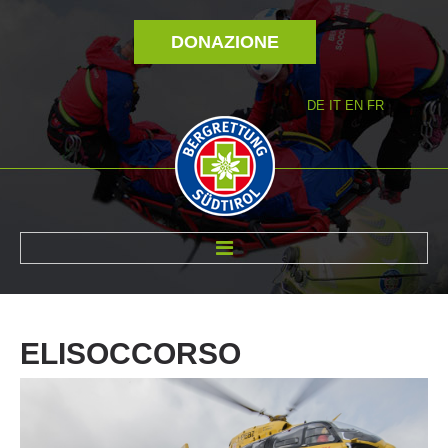
DONAZIONE
DE
IT
EN
FR
DI NOI
ELISOCCORSO