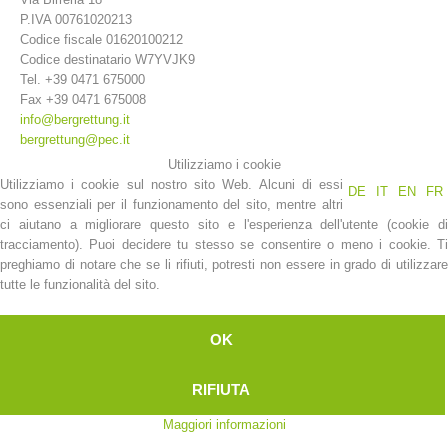
P.IVA 00761020213
Codice fiscale 01620100212
Codice destinatario W7YVJK9
Tel. +39 0471 675000
Fax +39 0471 675008
info@bergrettung.it
bergrettung@pec.it
Utilizziamo i cookie
Utilizziamo i cookie sul nostro sito Web. Alcuni di essi
DE
IT
EN
FR
sono essenziali per il funzionamento del sito, mentre altri
ci aiutano a migliorare questo sito e l'esperienza dell'utente (cookie di
La storia
tracciamento). Puoi decidere tu stesso se consentire o meno i cookie. Ti
preghiamo di notare che se li rifiuti, potresti non essere in grado di utilizzare
tutte le funzionalità del sito.
OK
RIFIUTA
Maggiori informazioni