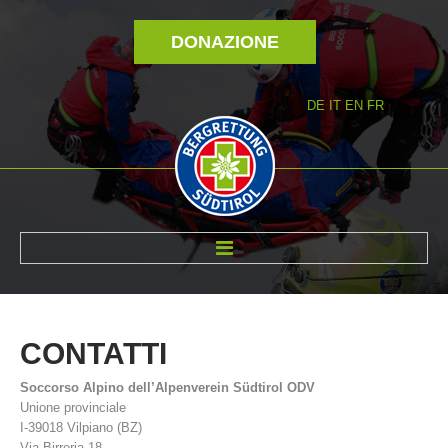
DONAZIONE
DE
IT
EN
FR
DI NOI
CONTATTI
Soccorso Alpino dell’Alpenverein Südtirol ODV
Unione provinciale
I-39018 Vilpiano (BZ)
Via Birreria 18