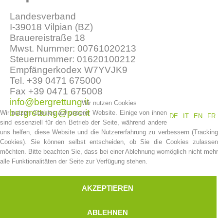
Landesverband
I-39018 Vilpian (BZ)
Brauereistraße 18
Mwst. Nummer: 00761020213
Steuernummer: 01620100212
Empfängerkodex W7YVJK9
Tel. +39 0471 675000
Fax +39 0471 675008
info@bergrettung.it
Wir nutzen Cookies
bergrettung@pec.it
Wir nutzen Cookies auf unserer Website. Einige von ihnen
DE
IT
EN
FR
Vereinsgeschichte
sind essenziell für den Betrieb der Seite, während andere
uns helfen, diese Website und die Nutzererfahrung zu verbessern (Tracking
Cookies). Sie können selbst entscheiden, ob Sie die Cookies zulassen
möchten. Bitte beachten Sie, dass bei einer Ablehnung womöglich nicht mehr
alle Funktionalitäten der Seite zur Verfügung stehen.
AKZEPTIEREN
ABLEHNEN