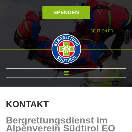
SPENDEN
DE
IT
EN
FR
ÜBER UNS
KONTAKT
Bergrettungsdienst im
Alpenverein Südtirol EO