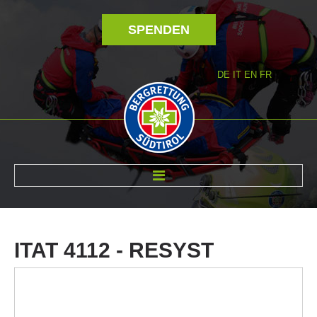
SPENDEN
DE
IT
EN
FR
ÜBER UNS
ITAT
4112
-
RESYST