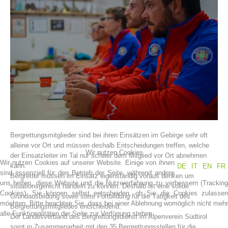
Vereinsgeschichte
Bergrettungsmitglieder sind bei ihren Einsätzen im Gebirge sehr oft
alleine vor Ort und müssen deshalb Entscheidungen treffen, welche
Wir nutzen Cookies
der Einsatzleiter im Tal nur schwer dem Mitglied vor Ort abnehmen
Wir nutzen Cookies auf unserer Website. Einige von ihnen
kann.
DE
IT
EN
FR
sind essenziell für den Betrieb der Seite, während andere
Bergretter müssen im Einsatz eigenständig voraus denken um
uns helfen, diese Website und die Nutzererfahrung zu verbessern (Tracking
situationsgerecht handeln zu können. Deshalb ist eine solide
Cookies). Sie können selbst entscheiden, ob Sie die Cookies zulassen
Grundausbildung sowie stete Fortbildung für die Tätigkeit des
möchten. Bitte beachten Sie, dass bei einer Ablehnung womöglich nicht mehr
Bergrettungsmitgliedes entscheidend.
alle Funktionalitäten der Seite zur Verfügung stehen.
Der Landesverband des Bergrettungsdienst im Alpenverein Südtirol
sorgt in Zusammenarbeit mit den 35 Bergrettungsstellen für die