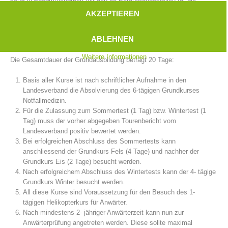
Grundausbildung der Anwärter/innen.
AKZEPTIEREN
Die Ausbildung zum voll ausgebildeten Bergrettungsmitglied sieht eine
zweijährige Anwärterzeit vor. Ein umfangreiches Programm muss
ABLEHNEN
absolviert werden, damit die Anwärterprüfung abgelegt werden kann.
Weitere Informationen
Die Gesamtdauer der Grundausbildung beträgt 20 Tage:
Basis aller Kurse ist nach schriftlicher Aufnahme in den
Landesverband die Absolvierung des 6-tägigen Grundkurses
Notfallmedizin.
Für die Zulassung zum Sommertest (1 Tag) bzw. Wintertest (1
Tag) muss der vorher abgegeben Tourenbericht vom
Bergrettungsstellen
Landesverband positiv bewertet werden.
Bei erfolgreichen Abschluss des Sommertests kann
anschliessend der Grundkurs Fels (4 Tage) und nachher der
Grundkurs Eis (2 Tage) besucht werden.
Nach erfolgreichem Abschluss des Wintertests kann der 4- tägige
Grundkurs Winter besucht werden.
All diese Kurse sind Voraussetzung für den Besuch des 1-
tägigen Helikopterkurs für Anwärter.
Nach mindestens 2- jähriger Anwärterzeit kann nun zur
Anwärterprüfung angetreten werden. Diese sollte maximal