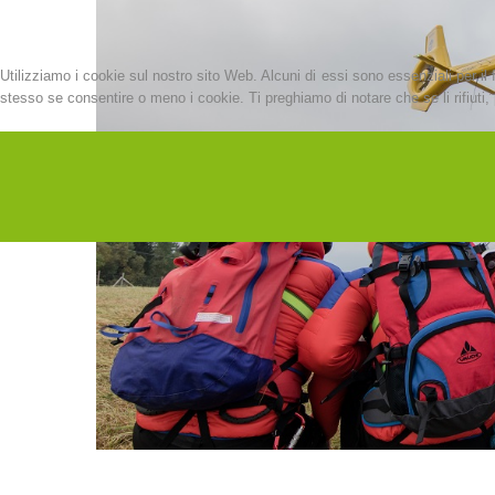
Utilizziamo i cookie sul nostro sito Web. Alcuni di essi sono essenziali per il 
stesso se consentire o meno i cookie. Ti preghiamo di notare che se li rifiuti, p