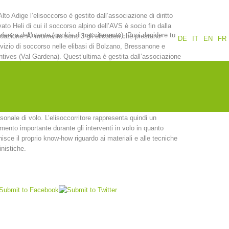
Alto Adige l’elisoccorso è gestito dall’associazione di diritto
Rapporti annuali
Formazione
vato Heli di cui il soccorso alpino dell’AVS è socio fin dalla
erienza dell'utente (cookie di tracciamento). Puoi decidere tu
dazione. Al momento sono 3 gli elicotteri che prestano
DE
IT
EN
FR
vizio di soccorso nelle elibasi di Bolzano, Bressanone e
tives (Val Gardena). Quest’ultima è gestita dall’associazione
t Alpin Dolomites che presidia la stagione estiva da giugno a
obre e quella invernale da dicembre a Pasqua.
Prevenzione
PEER
qualità di socio della Heli, il soccorso alpino dell’AVS mette a
posizione gli operatori che in caso di necessità affiancano il
sonale di volo. L’elisoccorritore rappresenta quindi un
mento importante durante gli interventi in volo in quanto
nti
Contatti
nisce il proprio know-how riguardo ai materiali e alle tecniche
inistiche.