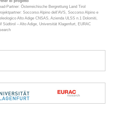
tner di progetto
ead-Partner: Österreichische Bergrettung Land Tirol
rojektpartner: Soccorso Alpino dell’AVS, Soccorso Alpino e
eleologico Alto Adige CNSAS, Azienda ULSS n.1 Dolomiti,
 Südtirol – Alto Adige, Universität Klagenfurt, EURAC
search