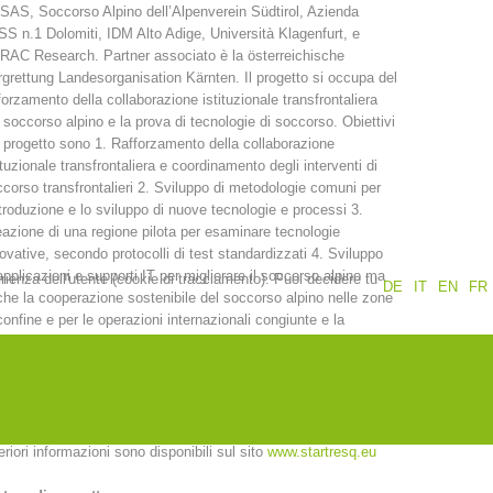
AS, Soccorso Alpino dell’Alpenverein Südtirol, Azienda
S n.1 Dolomiti, IDM Alto Adige, Università Klagenfurt, e
Rapporti annuali
Formazione
AC Research. Partner associato è la österreichische
grettung Landesorganisation Kärnten. Il progetto si occupa del
forzamento della collaborazione istituzionale transfrontaliera
 soccorso alpino e la prova di tecnologie di soccorso. Obiettivi
 progetto sono 1. Rafforzamento della collaborazione
ituzionale transfrontaliera e coordinamento degli interventi di
corso transfrontalieri 2. Sviluppo di metodologie comuni per
Prevenzione
PEER
ntroduzione e lo sviluppo di nuove tecnologie e processi 3.
azione di una regione pilota per esaminare tecnologie
ovative, secondo protocolli di test standardizzati 4. Sviluppo
applicazioni e supporti IT per migliorare il soccorso alpino ma
erienza dell'utente (cookie di tracciamento). Puoi decidere tu
DE
IT
EN
FR
nti
Contatti
he la cooperazione sostenibile del soccorso alpino nelle zone
confine e per le operazioni internazionali congiunte e la
laborazione continua per aumentare l'efficienza (riduzione di
ti) per l’adeguamento e l’implementazione di nuove tecnologie
 ottimizzano la catena di soccorso nell’ambiente alpino oltre il
iodo del progetto.
eriori informazioni sono disponibili sul sito
www.startresq.eu