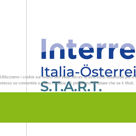
Utilizziamo i cookie sul nostro sito Web. Alcuni di essi sono essenziali per il 
stesso se consentire o meno i cookie. Ti preghiamo di notare che se li rifiuti, p