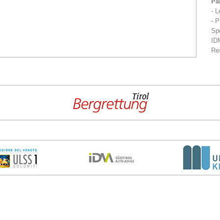
Par
- L
- P
Sp
IDM
Re