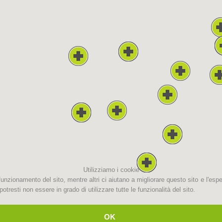
Attuali
Appartenenza
Soccorso sulle
Canyoning
piste
Interve
Richiesta di soccorso
Utilizziamo i cookie
funzionamento del sito, mentre altri ci aiutano a migliorare questo sito e l'esp
otresti non essere in grado di utilizzare tutte le funzionalità del sito.
OK