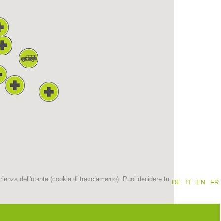
Rapporti annuali
Formazione
Prevenzione
PEER
nti
Contatti
erienza dell'utente (cookie di tracciamento). Puoi decidere tu
DE
IT
EN
FR