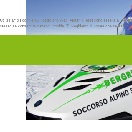
Utilizziamo i cookie sul nostro sito Web. Alcuni di essi sono essenziali per il 
stesso se consentire o meno i cookie. Ti preghiamo di notare che se li rifiuti, p