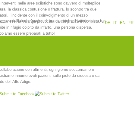
 interventi nelle aree sciistiche sono davvero di molteplice
ura: la classica contusione o frattura, lo scontro tra due
Rapporti annuali
Formazione
atori, l’incidente con il coinvolgimento di un mezzo
erienza dell'utente (cookie di tracciamento). Puoi decidere tu
zzaneve, la valanga provocata da chi pratica il fuoripista, un
DE
IT
EN
FR
ite in rifugio colpito da infarto, una persona dispersa.
biamo essere preparati a tutto!
ra sfida che i nostri soccorritori si trovano ad affrontare ogni
rno sono le condizioni del meteo e del terreno che cambiano in
tinuazione. Grazie alla loro formazione in campo medico e
Prevenzione
PEER
inistico, i nostri operatori sono perfettamente in grado di fornire
soccorso tempestivo e mirato sulle piste.
collaborazione con altri enti, ogni giorno soccorriamo e
istiamo innumerevoli pazienti sulle piste da discesa e da
nti
Contatti
do dell’Alto Adige.