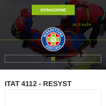
DONAZIONE
DE
IT
EN
FR
DI NOI
ITAT
4112
-
RESYST