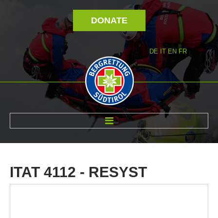
DONATE
DE
IT
EN
FR
ABOUT US
ITAT
4112
-
RESYST