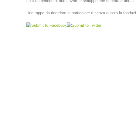
così un periodo di duro lavoro e sviluppo che si protrae fino a
Una tappa da ricordare in particolare è senza dubbio la fondaz
LINKS
VEREINSSATZUNG (PDF)
A