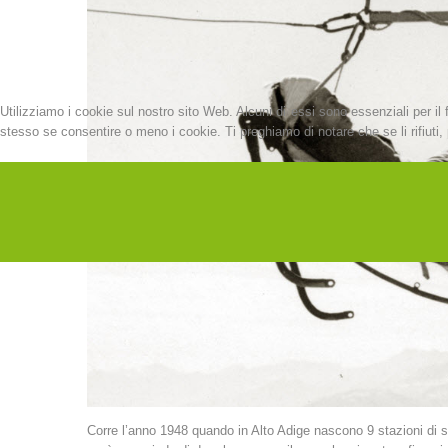
Utilizziamo i cookie sul nostro sito Web. Alcuni di essi sono essenziali per il 
stesso se consentire o meno i cookie. Ti preghiamo di notare che se li rifiuti, p
Corre l’anno 1948 quando in Alto Adige nascono 9 stazioni di so