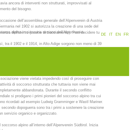
tavia ancora di interventi non strutturati, improvvisati al
mento del bisogno.
Rapporti annuali
Formazione
occasione dell’assemblea generale dell’Alpenverein di Austria
ermania nel 1902 si autorizza la creazione di una sede del
corso alpino in ciascuna sezione dell’Alpenverein.
erienza dell'utente (cookie di tracciamento). Puoi decidere tu
DE
IT
EN
FR
ì, tra il 1902 e il 1914, in Alto Adige sorgono non meno di 39
zioni. Sono “gli uomini con la croce verde e la Stella Alpina”
Prevenzione
PEER
intervenire con i pochi mezzi a disposizione a quei tempi e
sso si finisce per praticare dei veri e propri “recuperi”.
 lo scoppio della prima guerra mondiale, ben presto
nti
Contatti
ssociazione viene vietata impedendo così di proseguire con
attività di soccorso strutturata che tuttavia non viene mai
pletamente abbandonata. Durante il secondo conflitto
diale si prodigano i primi pionieri del soccorso alpino tra cui
no ricordati ad esempio Ludwig Gramminger e Wastl Mariner.
 secondo dopoguerra sono tra i primi a sostenere la creazione
un servizio organico e organizzato.
occorso alpino all’interno dell’Alpenverein Südtirol. Inizia