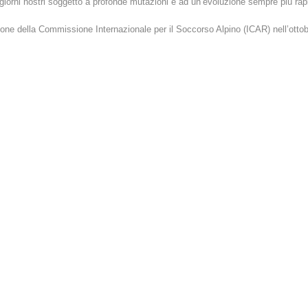
i giorni nostri soggetto a profonde mutazioni e ad un’evoluzione sempre più rap
ione della Commissione Internazionale per il Soccorso Alpino (ICAR) nell’otto
MMINISTRAZIONE TRASPARENTE
IMPRESSUM
PRIVACY
© GEIGER WEB