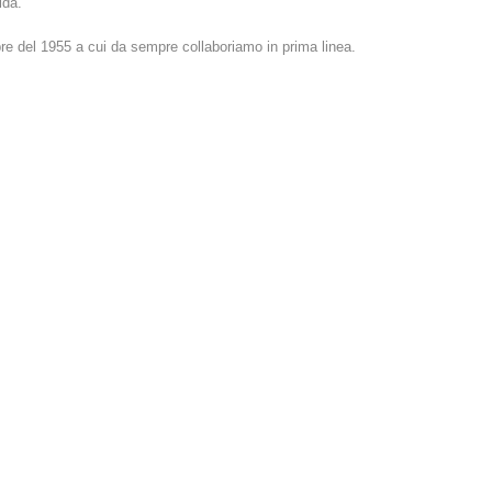
ida.
bre del 1955 a cui da sempre collaboriamo in prima linea.
DESIGN
75 ANNI DI BRD BOLZANO