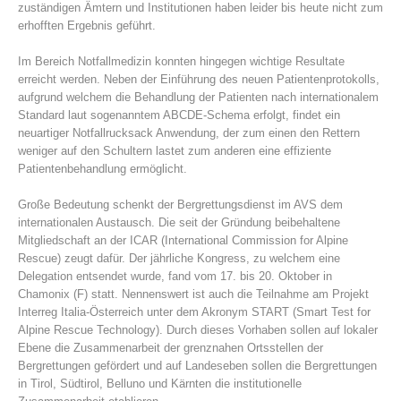
zuständigen Ämtern und Institutionen haben leider bis heute nicht zum
erhofften Ergebnis geführt.
Im Bereich Notfallmedizin konnten hingegen wichtige Resultate
erreicht werden. Neben der Einführung des neuen Patientenprotokolls,
aufgrund welchem die Behandlung der Patienten nach internationalem
Standard laut sogenanntem ABCDE-Schema erfolgt, findet ein
neuartiger Notfallrucksack Anwendung, der zum einen den Rettern
weniger auf den Schultern lastet zum anderen eine effiziente
Patientenbehandlung ermöglicht.
Große Bedeutung schenkt der Bergrettungsdienst im AVS dem
internationalen Austausch. Die seit der Gründung beibehaltene
Vorstand
Mitgliedschaft an der ICAR (International Commission for Alpine
Rescue) zeugt dafür. Der jährliche Kongress, zu welchem eine
Delegation entsendet wurde, fand vom 17. bis 20. Oktober in
Chamonix (F) statt. Nennenswert ist auch die Teilnahme am Projekt
Interreg Italia-Österreich unter dem Akronym START (Smart Test for
Alpine Rescue Technology). Durch dieses Vorhaben sollen auf lokaler
Ebene die Zusammenarbeit der grenznahen Ortsstellen der
Bergrettungen gefördert und auf Landeseben sollen die Bergrettungen
in Tirol, Südtirol, Belluno und Kärnten die institutionelle