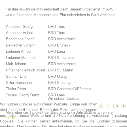
Für ihre 40-jährige Mitgliedschaft beim Bergrettungsdienst im AVS
wurde folgenden Mitgliedern das Ehrenabzeichen in Gold verliehen:
Antholzer Georg
BRD Tiers
Antholzer Hubert
BRD Tiers
Bachmann Josef
BRD Antholzertal
Beikircher Johann
BRD Bruneck
Ladurner Alfred
BRD Lana
Ladurner Manfred
BRD Schlanders
Mair Johann
BRD Antholzertal
Pfitscher Heinrich Josef
BRD St. Martin
Schnarf Erich
BRD Olang
Einsätze
Siller Sebastian
BRD Sterzing
Thaler Peter
BRD Gossensaß/Pflersch
Tscholl Georg Franz
BRD Laas
Wir nutzen Cookies
Wir nutzen Cookies auf unserer Website. Einige von ihnen
DE
IT
EN
FR
sind essenziell für den Betrieb der Seite, während andere
Mehr über die Tätigkeit der Bergrettung im Jahr 2018 erfahren sie
uns helfen, diese Website und die Nutzererfahrung zu verbessern (Tracking
HIER
Cookies). Sie können selbst entscheiden, ob Sie die Cookies zulassen
möchten. Bitte beachten Sie, dass bei einer Ablehnung womöglich nicht mehr