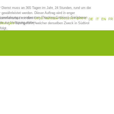
 Dienst muss an 365 Tagen im Jahr, 24 Stunden, rund um die
Jahresberichte
Ausbildung
 gewährleistet werden. Dieser Auftrag wird in enger
tzererfahrung zu verbessern (Tracking Cookies). Sie können
sammenarbeit mit dem
Corpo Nazionale Soccorso Alpino e
DE
IT
EN
FR
ite zur Verfügung stehen.
leologico
durchgeführt, welcher denselben Zweck in Südtirol
folgt.
Prävention
PEER
ze
Kontakt