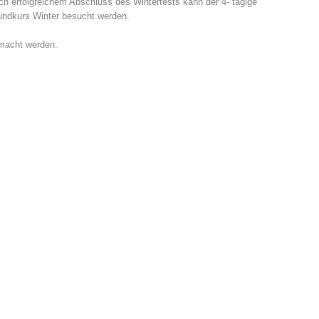
h erfolgreichem Abschluss des Wintertests kann der 4- tägige
undkurs Winter besucht werden.
emacht werden.