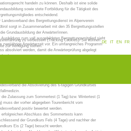
uationsgerecht handeln zu können. Deshalb ist eine solide
ndausbildung sowie stete Fortbildung für die Tätigkeit des
Jahresberichte
Ausbildung
grettungsmitgliedes entscheidend.
 Landesverband des Bergrettungsdienst im Alpenverein
tirol sorgt in Zusammenarbeit mit den 35 Bergrettungsstellen
 die Grundausbildung der Anwärter/innen.
 Ausbildung zum voll ausgebildeten Bergrettungsmitglied sieht
tzererfahrung zu verbessern (Tracking Cookies). Sie können
DE
IT
EN
FR
Prävention
PEER
e zweijährige Anwärterzeit vor. Ein umfangreiches Programm
ite zur Verfügung stehen.
s absolviert werden, damit die Anwärterprüfung abgelegt
rden kann.
e Gesamtdauer der Grundausbildung beträgt 20 Tage:
ze
Kontakt
is aller Kurse ist nach schriftlicher Aufnahme in den
ndesverband die Absolvierung des 6-tägigen Grundkurses
fallmedizin.
 die Zulassung zum Sommertest (1 Tag) bzw. Wintertest (1
g) muss der vorher abgegeben Tourenbericht vom
desverband positiv bewertet werden.
i erfolgreichen Abschluss des Sommertests kann
chliessend der Grundkurs Fels (4 Tage) und nachher der
ndkurs Eis (2 Tage) besucht werden.