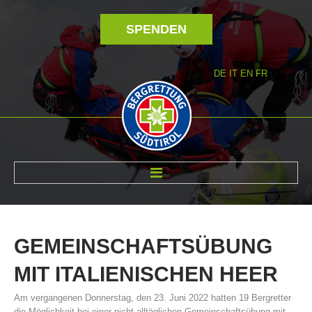
SPENDEN
DE
IT
EN
FR
ÜBER UNS
GEMEINSCHAFTSÜBUNG
MIT
ITALIENISCHEN
HEER
Am vergangenen Donnerstag, den 23. Juni 2022 hatten 19 Bergretter
die Möglichkeit bei einer nicht alltäglichen Gemeinschaftsübung mit