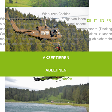
Wir nutzen Cookies
Wir nutzen Cookies auf unserer Website. Einige von ihnen
DE
IT
EN
FR
sind essenziell für den Betrieb der Seite, während andere
uns helfen, diese Website und die Nutzererfahrung zu verbessern (Tracking
Cookies). Sie können selbst entscheiden, ob Sie die Cookies zulassen
möchten. Bitte beachten Sie, dass bei einer Ablehnung womöglich nicht mehr
alle Funktionalitäten der Seite zur Verfügung stehen.
AKZEPTIEREN
Bergrettungsstellen
ABLEHNEN
Weitere Informationen