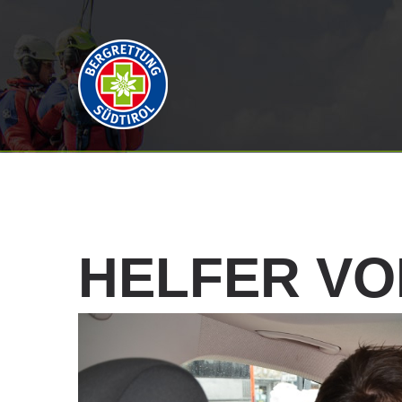
HELFER
VO