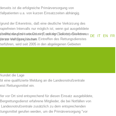
erseits ist die erfolgreiche Primärversorgung von
Jahresberichte
Ausbildung
fallpatienten u.a. von kurzen Einsatzzeiten abhängig.
grund der Erkenntnis, daß eine deutliche Verkürzung des
rapiefreien Intervalls nur möglich ist, wenn gut ausgebildete
thelfer, die direkt vor Ort sind, mit den Sofortmaßnahmen
tzererfahrung zu verbessern (Tracking Cookies). Sie können
DE
IT
EN
FR
Prävention
PEER
innen und diese bis zum Eintreffen des Rettungsdienstes
ite zur Verfügung stehen.
terführen, wird seit 2005 in den abgelegenen Gebieten
holzertal, Pfelders, Rabenstein und Tiers der Dienst "Helfer
 Ort" von unseren zuständigen Bergrettungsstellen abgedeckt.
ze
Kontakt
 Helfer vor Ort
eistet qualifizierte Erste Hilfe
rkundet die Lage
ibt eine qualifizierte Meldung an die Landesnotrufzentrale
eist Rettungsmittel ein.
fer vor Ort sind entsprechend für diesen Einsatz ausgebildete,
Bergrettungsdienst erfahrene Mitglieder, die bei Notfällen von
 Landesnotrufzentrale zusätzlich zu dem entsprechenden
tungsmittel gerufen werden, um die Primärversorgung "vor