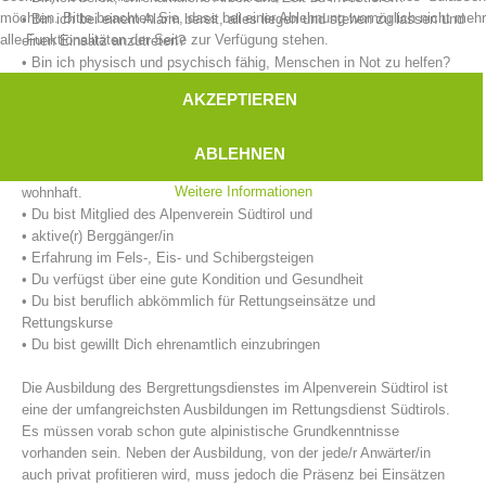
möchten. Bitte beachten Sie, dass bei einer Ablehnung womöglich nicht mehr
• Bin ich bei einem Alarm bereit, alles liegen und stehen zu lassen und
alle Funktionalitäten der Seite zur Verfügung stehen.
einen Einsatz anzutreten?
• Bin ich physisch und psychisch fähig, Menschen in Not zu helfen?
AKZEPTIEREN
Unsere Anforderungen an eine/n Bergretter/in:
• Du hast das 18. Lebensjahr vollendet.
ABLEHNEN
• Du bist im unmittelbaren Einsatzgebiet der Bergrettungsstelle
Weitere Informationen
wohnhaft.
• Du bist Mitglied des Alpenverein Südtirol und
• aktive(r) Berggänger/in
• Erfahrung im Fels-, Eis- und Schibergsteigen
Bergrettungsstellen
• Du verfügst über eine gute Kondition und Gesundheit
• Du bist beruflich abkömmlich für Rettungseinsätze und
Rettungskurse
• Du bist gewillt Dich ehrenamtlich einzubringen
Die Ausbildung des Bergrettungsdienstes im Alpenverein Südtirol ist
eine der umfangreichsten Ausbildungen im Rettungsdienst Südtirols.
Es müssen vorab schon gute alpinistische Grundkenntnisse
vorhanden sein. Neben der Ausbildung, von der jede/r Anwärter/in
auch privat profitieren wird, muss jedoch die Präsenz bei Einsätzen