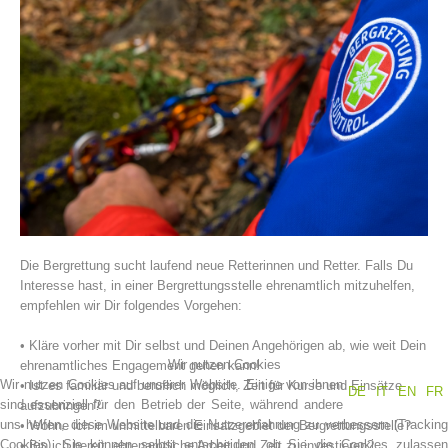
Vereinsgeschichte
Die Bergrettung sucht laufend neue Retterinnen und Retter. Falls Du
Interesse hast, in einer Bergrettungsstelle ehrenamtlich mitzuhelfen,
empfehlen wir Dir folgendes Vorgehen:
• Kläre vorher mit Dir selbst und Deinen Angehörigen ab, wie weit Dein
Wir nutzen Cookies
ehrenamtliches Engagement gehen kann!
Wir nutzen Cookies auf unserer Website. Einige von ihnen
• Ist es familiär und beruflich möglich, Zeit für Kurse und Einsätze
DE
IT
EN
FR
sind essenziell für den Betrieb der Seite, während andere
aufzubringen?
uns helfen, diese Website und die Nutzererfahrung zu verbessern (Tracking
• Wohne ich im unmittelbaren Einsatzgebiet der Bergrettungsstelle?
Cookies). Sie können selbst entscheiden, ob Sie die Cookies zulassen
• Bin ich bereit, ehrenamtliche Arbeit und Zeit zu investieren?